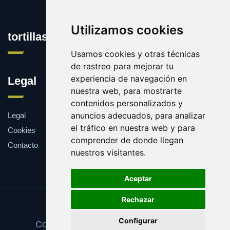
Utilizamos cookies
tortillasdepatata.com
Usamos cookies y otras técnicas
de rastreo para mejorar tu
experiencia de navegación en
Legal
nuestra web, para mostrarte
contenidos personalizados y
anuncios adecuados, para analizar
Legal
el tráfico en nuestra web y para
Cookies
comprender de donde llegan
Contacto
nuestros visitantes.
Aceptar
Rechazar
Update cookies preferences
Configurar
Copyright © 2025 tortillasdepatata.com