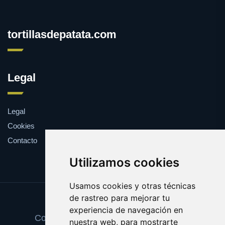
tortillasdepatata.com
Legal
Legal
Cookies
Contacto
Utilizamos cookies
Usamos cookies y otras técnicas
de rastreo para mejorar tu
Update cookies preferences
experiencia de navegación en
Copyright © 2025 tortillasdepatata.com
nuestra web, para mostrarte