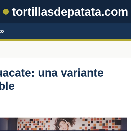
tortillasdepatata.com
to
acate: una variante
ble