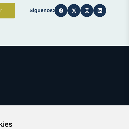
Síguenos:
r
kies